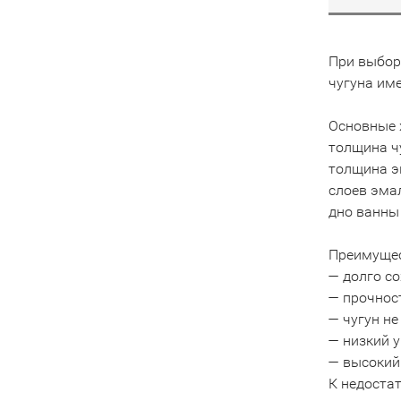
При выбор
чугуна им
Основные 
толщина ч
толщина э
слоев эма
дно ванны
Преимущес
— долго со
— прочност
— чугун не
— низкий 
— высокий
К недостат