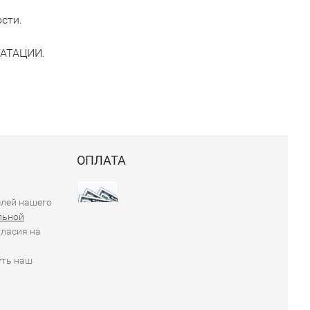
сти.
АТАЦИИ.
ОПЛАТА
елей нашего
льной
гласия на
уть наш