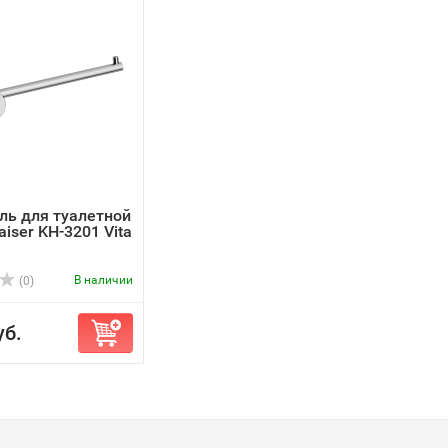
ь для туалетной
iser KH-3201 Vita
В наличии
(0)
уб.