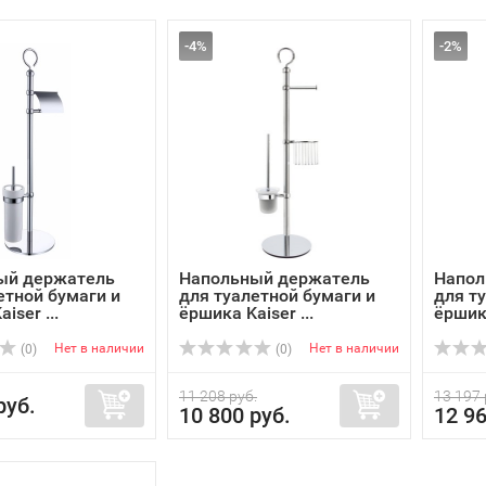
-4%
-2%
ый держатель
Напольный держатель
Напол
етной бумаги и
для туалетной бумаги и
для т
iser ...
ёршика Kaiser ...
ёршика
Нет в наличии
Нет в наличии
(0)
(0)
11 208 руб.
13 197 
руб.
10 800 руб.
12 96