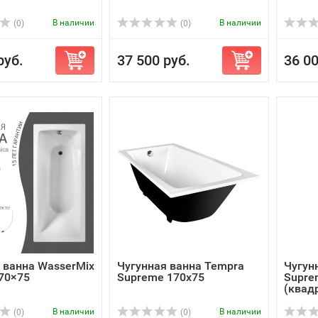
В наличии
В наличии
(0)
(0)
руб.
37 500 руб.
36 00
 ванна WasserMix
Чугунная ванна Tempra
Чугун
170×75
Supreme 170x75
Supre
(квад
В наличии
В наличии
(0)
(0)