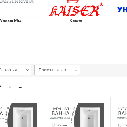
Kaiser
WasserMix
бавления ↑
Показывать по:
3
4
→