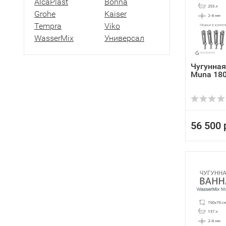
AlcaPlast
Bonna
Grohe
Kaiser
Tempra
Viko
WasserMix
Универсал
Чугунная
Muna 18
56 500 