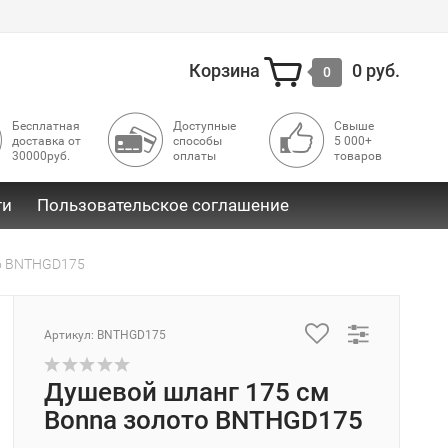
Корзина
0 руб.
0
Бесплатная
Доступные
Свыше
доставка от
способы
5 000+
30000руб.
оплаты
товаров
ти
Пользовательское соглашение
то BNTHGD175
Артикул: BNTHGD175
Душевой шланг 175 см
Bonna золото BNTHGD175